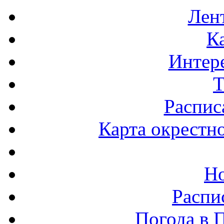
Лен
К
Интер
Т
Распис
Карта окрестн
Н
Распи
Погода в 