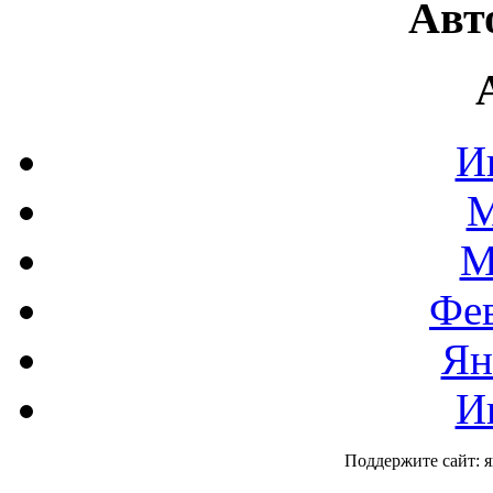
Авт
И
М
М
Фев
Ян
И
Поддержите сайт: 