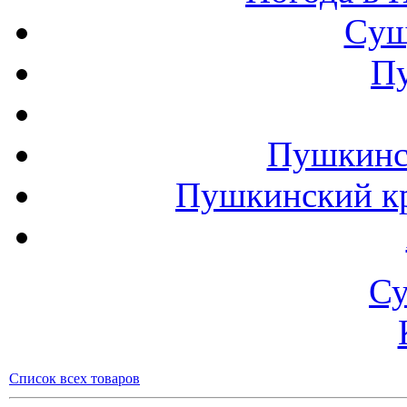
Cущ
П
Пушкинск
Пушкинский кр
Су
Список всех товаров