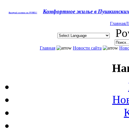
Комфортное жилье в Пушкинских 
Быстрый хостинг на NVME1!
Главная
Л
Pow
Главная
Новости сайта
Нов
На
Нов