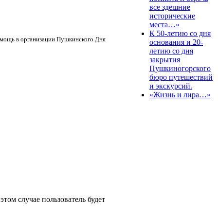
все здешние
исторические
места…»
К 50-летию со дня
омощь в организации Пушкинского Дня
основания и 20-
летию со дня
закрытия
Пушкиногорского
бюро путешествий
и экскурсий.
«Жизнь и лира…»
том случае пользователь будет