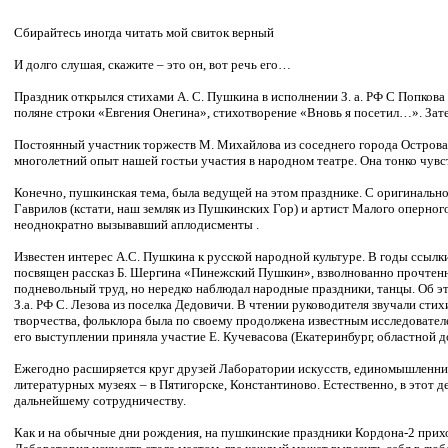
Сбирайтесь иногда читать мой свиток верный
И долго слушая, скажите – это он, вот речь его…
Праздник открылся стихами А. С. Пушкина в исполнении З. а. РФ С Попкова
поляне строки «Евгения Онегина», стихотворение «Вновь я посетил…». Зате
Постоянный участник торжеств М. Михайлова из соседнего города Острова
многолетний опыт нашей гостьи участия в народном театре. Она тонко чувс
Конечно, пушкинская тема, была ведущей на этом празднике. С оригинально
Гаврилов (кстати, наш земляк из Пушкинских Гор) и артист Малого оперног
неоднократно вызывавший аплодисменты .
Известен интерес А.С. Пушкина к русской народной культуре. В годы ссылк
посвящен рассказ Б. Шергина «Пинежский Пушкин», взволнованно прочтен
подневольный труд, но нередко наблюдал народные праздники, танцы. Об э
З.а. РФ С. Лезова из поселка Дедовичи. В чтении руководителя звучали ст
творчества, фольклора была по своему продолжена известным исследователе
его выступлении приняла участие Е. Кучевасова (Екатеринбург, областной д
Ежегодно расширяется круг друзей Лаборатории искусств, единомышленник
литературных музеях – в Пятигорске, Константиново. Естественно, в этот
дальнейшему сотрудничеству.
Как и на обычные дни рождения, на пушкинские праздники Кордона-2 приход