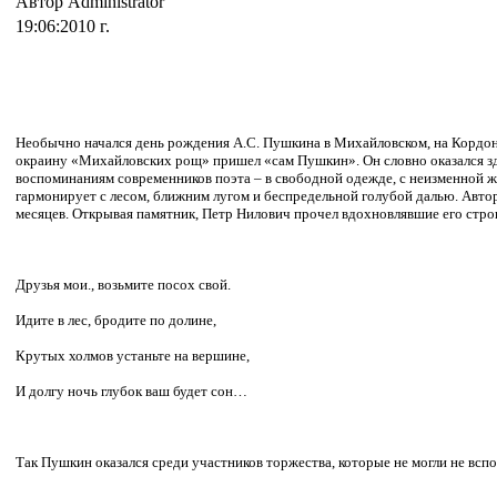
Автор Administrator
19:06:2010 г.
Необычно начался день рождения А.С. Пушкина в Михайловском, на Кордон
окраину «Михайловских рощ» пришел «сам Пушкин». Он словно оказался здес
воспоминаниям современников поэта – в свободной одежде, с неизменной же
гармонирует с лесом, ближним лугом и беспредельной голубой далью. Автор
месяцев. Открывая памятник, Петр Нилович прочел вдохновлявшие его стро
Друзья мои., возьмите посох свой.
Идите в лес, бродите по долине,
Крутых холмов устаньте на вершине,
И долгу ночь глубок ваш будет сон…
Так Пушкин оказался среди участников торжества, которые не могли не всп