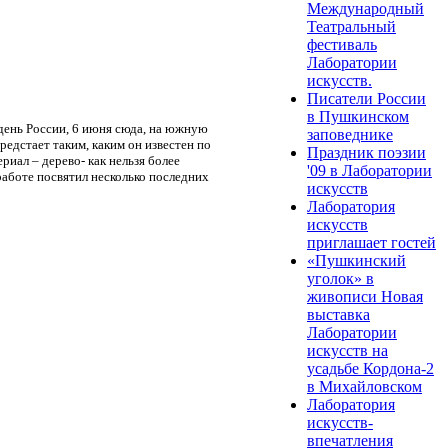
Международный
Театральный
фестиваль
Лаборатории
искусств.
Писатели России
в Пушкинском
день России, 6 июня сюда, на южную
заповеднике
едстает таким, каким он известен по
Праздник поэзии
иал – дерево- как нельзя более
'09 в Лаборатории
работе посвятил несколько последних
искусств
Лаборатория
искусств
приглашает гостей
«Пушкинский
уголок» в
живописи Новая
выставка
Лаборатории
искусств на
усадьбе Кордона-2
в Михайловском
Лаборатория
искусств-
впечатления