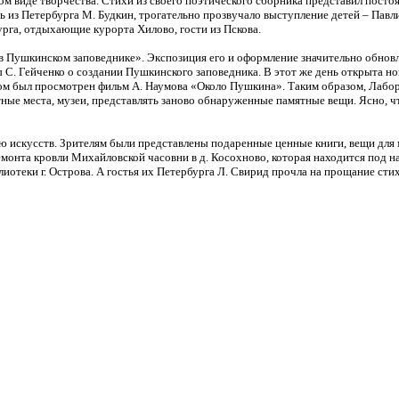
бом виде творчества. Стихи из своего поэтического сборника представил пос
ть из Петербурга М. Будкин, трогательно прозвучало выступление детей – Пав
рга, отдыхающие курорта Хилово, гости из Пскова.
 в Пушкинском заповеднике». Экспозиция его и оформление значительно обнов
ы С. Гейченко о создании Пушкинского заповедника. В этот же день открыта но
есом был просмотрен фильм А. Наумова «Около Пушкина». Таким образом, Лаб
тные места, музеи, представлять заново обнаруженные памятные вещи. Ясно, 
ю искусств. Зрителям были представлены подаренные ценные книги, вещи для м
монта кровли Михайловской часовни в д. Косохново, которая находится под 
блиотеки г. Острова. А гостья их Петербурга Л. Свирид прочла на прощание ст