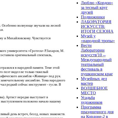
Люблю «Кордон»
за тесный круг
друзей
Подвижники
ЛАБОРАТОРИЯ
м. Особенно волнующе звучали на лесной
ИСКУССТВ:
хи.
ИТОГИ СЕЗОНА
Музей у
ну и Михайловскому. Чувствуется
«народной тропы»
Вести
Лаборатории
кого университета «Гротеск» Р.Захаров, М.
искусств'10 --
составила оригинальный спектакль,
Международный
театральный
отразился в народной памяти. Теме этой
фестиваль в
 поэт видел не только тяжелый
пушкинском крае
рафического ансамбля «Живица» под рук.
Музейных дел
му замечательному ансамблю. Тема народного
мастер
чал редкий сейчас инструмент - гусли. В
ВОЛШЕБНОЕ
МЕСТО
а). Артист нередко выступает в
Усадьба
им выступлением положено начало нашему
художников
Программа
праздничного дня
ивый день встреч, бесед, новых знакомств.
на Кордоне-2 в