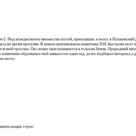
е-2. Под аплодисменты множества гостей, приехавших к поэту в Пушкинский 
ь во время прогулки. В новом оригинальном памятнике П.Н. Быстрова поэт пр
лезной тростью. Он словно прислушивается к голосам Земли. Природный матер
 памятника обдумывал свой замысел не один год, долго подбирал материал, а 
ки поэта:
омнить вещих строк: