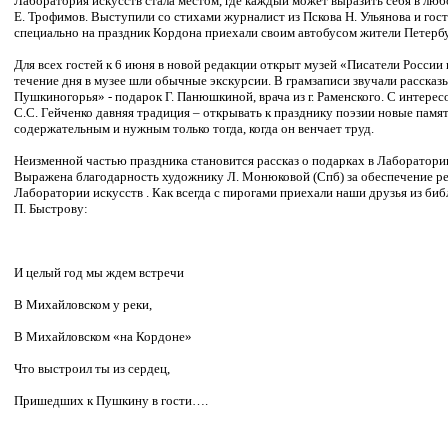
Лаборатория искусств стала местом, где каждый может выразить себя в лю
Е. Трофимов. Выступили со стихами журналист из Пскова Н. Ульянова и гос
специально на праздник Кордона приехали своим автобусом жители Петербу
Для всех гостей к 6 июня в новой редакции открыт музей «Писатели России
течение дня в музее шли обычные экскурсии. В грамзаписи звучали рассказ
Пушкиногорья» - подарок Г. Панюшкиной, врача из г. Раменского. С интер
С.С. Гейченко давняя традиция – открывать к празднику поэзии новые памя
содержательным и нужным только тогда, когда он венчает труд.
Неизменной частью праздника становится рассказ о подарках в Лаборатори
Выражена благодарность художнику Л. Монюковой (Спб) за обеспечение ре
Лаборатории искусств . Как всегда с пирогами приехали наши друзья из би
П. Быстрову:
И целый год мы ждем встречи
В Михайловском у реки,
В Михайловском «на Кордоне»
Что выстроил ты из сердец,
Пришедших к Пушкину в гости….