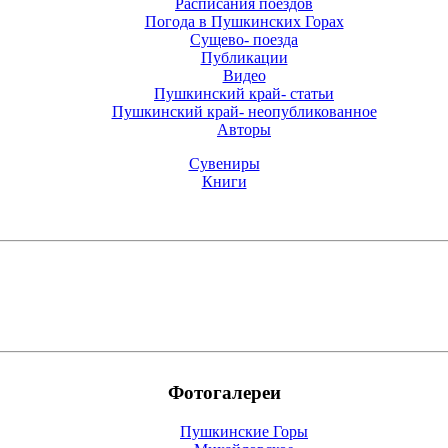
Расписания поездов
Погода в Пушкинских Горах
Cущево- поезда
Публикации
Видео
Пушкинский край- статьи
Пушкинский край- неопубликованное
Авторы
Сувениры
Книги
Фотогалереи
Пушкинские Горы