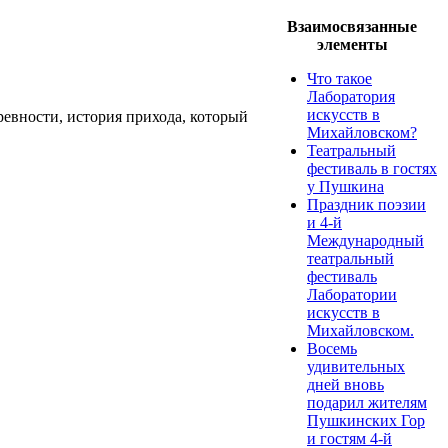
Взаимосвязанные
элементы
Что такое
Лаборатория
искусств в
евности, история прихода, который
Михайловском?
Театральный
фестиваль в гостях
у Пушкина
Праздник поэзии
и 4-й
Международный
театральный
фестиваль
Лаборатории
искусств в
Михайловском.
Восемь
удивительных
дней вновь
подарил жителям
Пушкинских Гор
и гостям 4-й