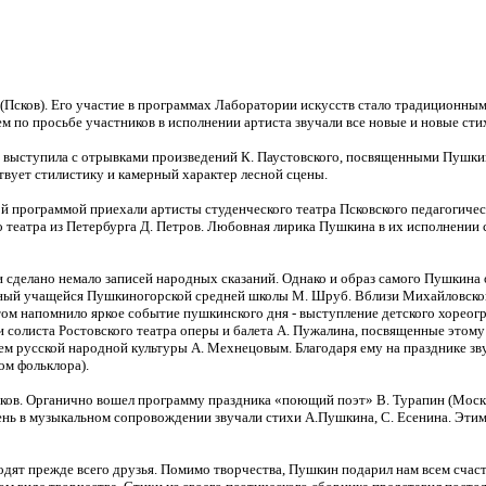
 (Псков). Его участие в программах Лаборатории искусств стало традиционны
м по просьбе участников в исполнении артиста звучали все новые и новые сти
 выступила с отрывками произведений К. Паустовского, посвященными Пушки
твует стилистику и камерный характер лесной сцены.
й программой приехали артисты студенческого театра Псковского педагогичес
о театра из Петербурга Д. Петров. Любовная лирика Пушкина в их исполнении 
и сделано немало записей народных сказаний. Однако и образ самого Пушкина 
ный учащейся Пушкиногорской средней школы М. Шруб. Вблизи Михайловского
том напомнило яркое событие пушкинского дня - выступление детского хореог
ихи солиста Ростовского театра оперы и балета А. Пужалина, посвященные это
м русской народной культуры А. Мехнецовым. Благодаря ему на празднике зву
ом фольклора).
ов. Органично вошел программу праздника «поющий поэт» В. Турапин (Москв
 день в музыкальном сопровождении звучали стихи А.Пушкина, С. Есенина. Эт
ят прежде всего друзья. Помимо творчества, Пушкин подарил нам всем счастл