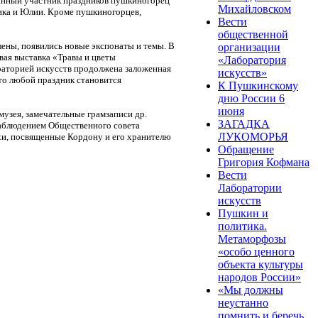
тоянный участник праздников пушкиногорец
Михайловском
лика и Юлии. Кроме пушкиногорцев,
Вести
общественной
лены, появились новые экспонаты и темы. В
организации
вая выставка «Травы и цветы
«Лаборатория
ораторией искусств продолжена заложенная
искусств»
что любой праздник становится
К Пушкинскому
дню России 6
июня
узея, замечательные грамзаписи др.
ЗАГАДКА
наблюдением Общественного совета
ЛУКОМОРЬЯ
ихи, посвященные Кордону и его хранителю
Обращение
Григория Кофмана
Вести
Лаборатории
искусств
Пушкин и
политика.
Метаморфозы
«особо ценного
объекта культуры
народов России»
«Мы должны
неустанно
помнить и беречь