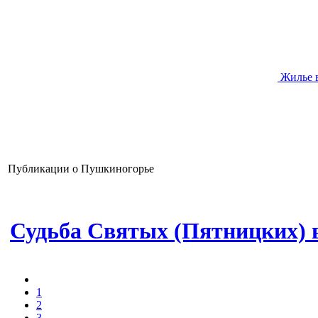
Жилье 
Публикации о Пушкиногорье
Судьба Святых (Пятницких) 
1
2
3