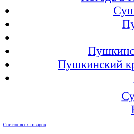
Cущ
П
Пушкинск
Пушкинский кр
Су
Список всех товаров