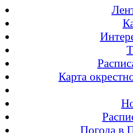
Лен
К
Интер
Т
Распис
Карта окрестн
Н
Распи
Погода в 