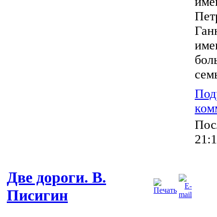
име
Пет
Ган
име
бол
сем
Под
ком
Пос
21:1
Две дороги. В.
Писигин