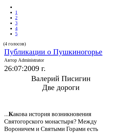
1
2
3
4
5
(4 голосов)
Публикации о Пушкиногорье
Автор Administrator
26:07:2009 г.
Валерий Писигин
Две дороги
...
К
акова история возникновения
Святогорского монастыря? Между
Вороничем и Святыми Горами есть