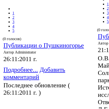
1
2
3
1
4
2
5
3
4
(0 голо
5
Пуб
(0 голосов)
Автор 
Публикации о Пушкиногорье
21:1
Автор Administrator
О.В
26:11:2011 г.
Май
Подробнее...
Добавить
Сол
комментарий
пар
Последнее обновление (
Ист
26:11:2011 г. )
исс
Отв