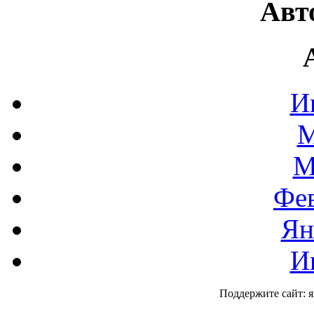
Авт
И
М
М
Фев
Ян
И
Поддержите сайт: 