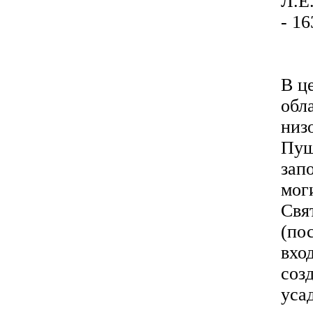
Л.Е
- 16
В ц
обла
низ
Пуш
зап
мог
Свя
(по
вхо
соз
уса