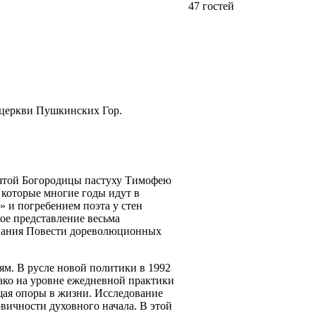
47 гостей
й церкви Пушкинских Гор.
вятой Богородицы пастуху Тимофею
, которые многие годы идут в
 и погребением поэта у стен
кое представление весьма
дования Повести дореволюционных
ям. В русле новой политики в 1992
ако на уровне ежедневной практики
щая опоры в жизни. Исследование
рвичности духовного начала. В этой