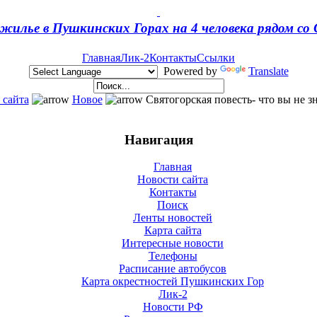
жилье в Пушкинских Горах на 4 человека рядом с
Главная
Лик-2
Контакты
Ссылки
Powered by
Translate
 сайта
Новое
Cвятогорская повесть- что вы не 
Навигация
Главная
Новости сайта
Контакты
Поиск
Ленты новостей
Карта сайта
Интересные новости
Телефоны
Расписание автобусов
Карта окрестностей Пушкинских Гор
Лик-2
Новости РФ