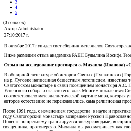
3
4
5
(0 голосов)
Автор Administrator
27:10:2017 г.
В октябре 2017г увидел свет сборник материалов Святогорска
Ниже размещен отзыв академика РАЕН Будылина Иосифа Теод
Отзыв на исследование протоирея о. Михаила (Иванова) «
В обширной литературе об истории Святых (Пушкинских) Гор
на р. Луговке написанная безвестным летописцем, известная т
Святогоском монастыре в связи посещением монастыря А.С. 
Успенского собора -согласно его воле. Многим поколениям Свя
соответствовало материалистической картине мира, которая 
авторов естественно не переиздавались, сама религиозная про
После 1991 года, с изменением государства, в науке и практ
году Святогорский монастырь возвращён Русской Православн
Повесть по прежнему транслируется экскурсоводами, восприни
священника, протоиерея о. Михаила мы рассматриваем как твор