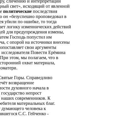
ору, сличению и интерпретации
дный свет», исходящий от явленной
ие
политические
последствия
ко он «безуспешно проповедовал в
я убили по ошибке, то тогда
вает логику изменнических действий
цей для предупреждения измены,
Затем Господь попустил им
ча, с опорой на источники внесены
вопоставляет свои аргументы
 исследователя Повести Ерёмина
При этом, мы полагаем, что в
сторонний охват материала,
гоматери.
 Святые Горы. Справедливо
лечёт возвращение
ности духовного начала в
 государство непрост
в наших современников. К
ебителя материальных благ.
т думающего человека к
вшегося С.С. Гейченко -