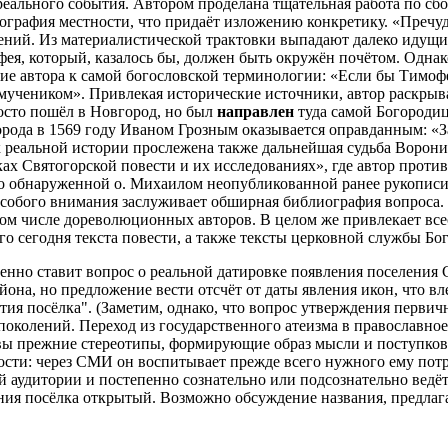
реального события. Автором проделана тщательная работа по сб
опография местности, что придаёт изложению конкретику. «Пречу
елений. Из материалистической трактовки выпадают далеко идущ
ея, который, казалось бы, должен быть окружён почётом. Одна
ие автора к самой богословской терминологии: «Если бы Тимофе
е мучеником». Привлекая исторические источники, автор раскры
осто пошёл в Новгород, но был
направлен
туда самой Богороди
орода в 1569 году Иваном Грозным оказывается оправданным: «
ак реальной истории прослежена также дальнейшая судьба Ворони
ах Святогорской повести и их исследованиях», где автор проти
но обнаруженной о. Михаилом неопубликованной ранее рукописи
Особого внимания заслуживает обширная библиография вопроса. 
том числе дореволюционных авторов. В целом же привлекает все
 сегодня текста повести, а также тексты церковной службы Бо
енно ставит вопрос о реальной датировке появления поселения
йона, но предложение вести отсчёт от даты явления икон, что в
ития посёлка". (Заметим, однако, что вопрос утверждения первич
поколений. Переход из государственного атеизма в православное
ивы прежние стереотипы, формирующие образ мысли и поступко
сти: через СМИ он воспитывает прежде всего нужного ему потр
 аудитории и постепенно сознательно или подсознательно ведё
ния посёлка открытый. Возможно обсуждение названия, предлага