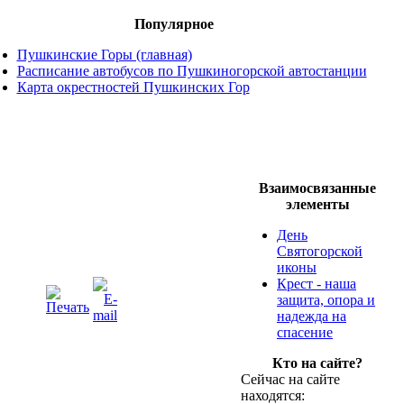
Популярное
Пушкинские Горы (главная)
Расписание автобусов по Пушкиногорской автостанции
Карта окрестностей Пушкинских Гор
Взаимосвязанные
элементы
День
Святогорской
иконы
Крест - наша
защита, опора и
надежда на
спасение
Кто на сайте?
Сейчас на сайте
находятся: