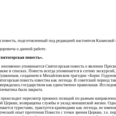
я повесть, подготовленный под редакцией настоятеля Казанско
оровича о данной работе.
Святогорская повесть».
 неизменно упоминается Святогорская повесть о явлении Прес
акже в списках. Повесть всегда упоминается в сотнях экскурсий
Пушкиным, созданием в Михайловском трагедии «Борис Годунов»
тогорская повесть известна как легенда. В советский период та
утверждалась государством как единственно правильная. Иссле
блематика была закрыта.
ике происходит пересмотр прежних позиций по разным направлени
ой Церкви, возвращены службы и уклад монашеской жизни. Одн
мается туристами, трактуется краеведами как легенда, не имею
ческий опыт прочтения Повести с точки зрения Церкви, т.е. пе