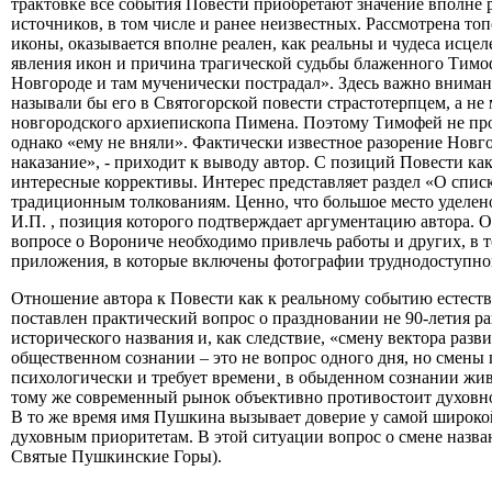
трактовке все события Повести приобретают значение вполне 
источников, в том числе и ранее неизвестных. Рассмотрена т
иконы, оказывается вполне реален, как реальны и чудеса исц
явления икон и причина трагической судьбы блаженного Тимоф
Новгороде и там мученически пострадал». Здесь важно вниман
называли бы его в Святогорской повести страстотерпцем, а н
новгородского архиепископа Пимена. Поэтому Тимофей не пр
однако «ему не вняли». Фактически известное разорение Новг
наказание», - приходит к выводу автор. С позиций Повести к
интересные коррективы. Интерес представляет раздел «О списк
традиционным толкованиям. Ценно, что большое место уделе
И.П. , позиция которого подтверждает аргументацию автора. 
вопросе о Ворониче необходимо привлечь работы и других, в 
приложения, в которые включены фотографии труднодоступного
Отношение автора к Повести как к реальному событию естеств
поставлен практический вопрос о праздновании не 90-летия ра
исторического названия и, как следствие, «смену вектора разв
общественном сознании – это не вопрос одного дня, но смены 
психологически и требует времени¸ в обыденном сознании ж
тому же современный рынок объективно противостоит духовно
В то же время имя Пушкина вызывает доверие у самой широкой
духовным приоритетам. В этой ситуации вопрос о смене назва
Святые Пушкинские Горы).