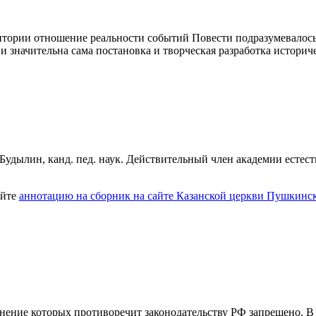
тории отношение реальности событий Повести подразумевалось 
и значительна сама постановка и творческая разработка историч
 Будылин, канд. пед. наук. Действительный член академии естес
айте
аннотацию на сборник на сайте Казанской церкви Пушкинс
ение которых противоречит законодательству РФ запрещено. В э