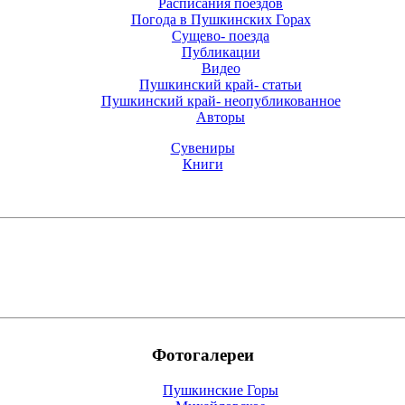
Расписания поездов
Погода в Пушкинских Горах
Cущево- поезда
Публикации
Видео
Пушкинский край- статьи
Пушкинский край- неопубликованное
Авторы
Сувениры
Книги
Фотогалереи
Пушкинские Горы