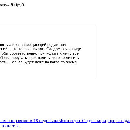
азу- 300руб.
инять закон, запрещающий родителям
аний – это только начало. Следом речь зайдет
чтобы соответственно причислить к нему все
бенка поругать, пристыдить, чего-то лишить,
елать. Нельзя будет даже на какое-то время
еня направили в 18 недель на Флотскую. Сидя в коридоре, я гада
то не так.