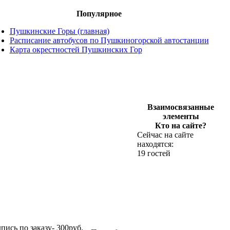
Популярное
Пушкинские Горы (главная)
Расписание автобусов по Пушкиногорской автостанции
Карта окрестностей Пушкинских Гор
Взаимосвязанные
элементы
Кто на сайте?
Сейчас на сайте
находятся:
19 гостей
ись по заказу- 300руб.