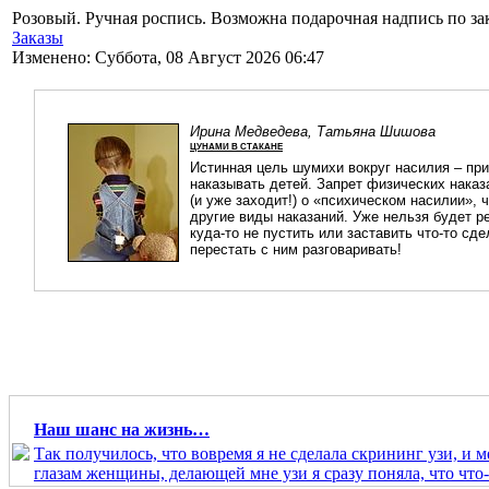
Розовый. Ручная роспись. Возможна подарочная надпись по зак
Заказы
Изменено: Суббота, 08 Август 2026 06:47
Ирина Медведева, Татьяна Шишова
ЦУНАМИ В СТАКАНЕ
Истинная цель шумихи вокруг насилия – пр
наказывать детей. Запрет физических наказ
(и уже заходит!) о «психическом насилии», 
другие виды наказаний. Уже нельзя будет ре
куда-то не пустить или заставить что-то сд
перестать с ним разговаривать!
Наш шанс на жизнь…
Так получилось, что вовремя я не сделала скрининг узи, и м
глазам женщины, делающей мне узи я сразу поняла, что что- 