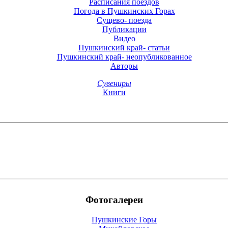
Расписания поездов
Погода в Пушкинских Горах
Cущево- поезда
Публикации
Видео
Пушкинский край- статьи
Пушкинский край- неопубликованное
Авторы
Сувениры
Книги
Фотогалереи
Пушкинские Горы