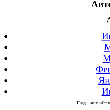
Авт
И
М
М
Фев
Ян
И
Поддержите сайт: 