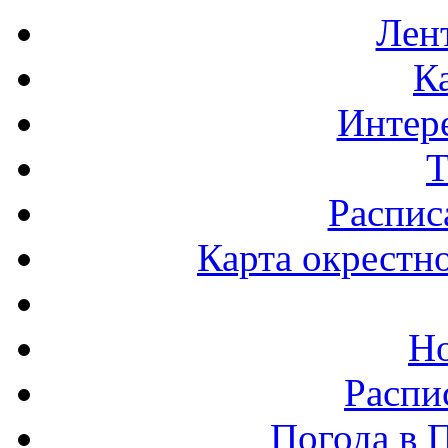
Лен
К
Интер
Т
Распис
Карта окрестн
Н
Распи
Погода в 