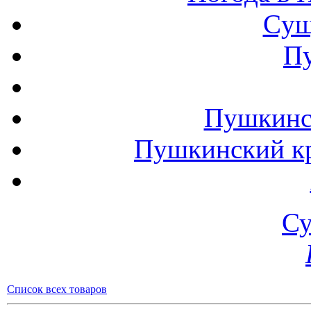
Cущ
П
Пушкинск
Пушкинский кр
Су
Список всех товаров