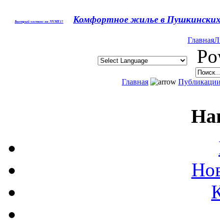
Комфортное жилье в Пушкинских 
Быстрый хостинг на NVME1!
Главная
Л
Pow
Главная
Публикаци
На
Нов