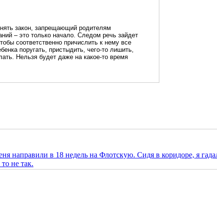
инять закон, запрещающий родителям
аний – это только начало. Следом речь зайдет
чтобы соответственно причислить к нему все
бенка поругать, пристыдить, чего-то лишить,
елать. Нельзя будет даже на какое-то время
еня направили в 18 недель на Флотскую. Сидя в коридоре, я гада
то не так.