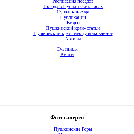
Расписания поездов
Погода в Пушкинских Горах
Cущево- поезда
Публикации
Видео
Пушкинский край- статьи
Пушкинский край- неопубликованное
Авторы
Сувениры
Книги
Фотогалереи
Пушкинские Горы