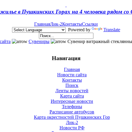
жилье в Пушкинских Горах на 4 человека рядом с
Главная
Лик-2
Контакты
Ссылки
Powered by
Translate
сайта
Сувениры
Сувенир витражный стеклянный
Навигация
Главная
Новости сайта
Контакты
Поиск
Ленты новостей
Карта сайта
Интересные новости
Телефоны
Расписание автобусов
Карта окрестностей Пушкинских Гор
Лик-2
Новости РФ